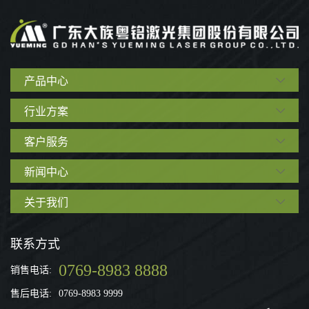
产品中心
行业方案
客户服务
新闻中心
关于我们
联系方式
0769-8983 8888
销售电话:
售后电话:
0769-8983 9999